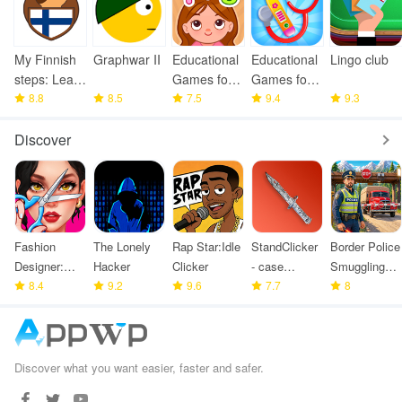
My Finnish
Graphwar II
Educational
Educational
Lingo club
steps: Learn
Games for
Games for
KPT
8.8
8.5
Girls 2+
7.5
Kids 2 4
9.4
9.3
Discover
Fashion
The Lonely
Rap Star:Idle
StandClicker
Border Police
Designer:
Hacker
Clicker
- case
Smuggling
Super Tailor
8.4
9.2
9.6
simulator
7.7
Seize
8
Discover what you want easier, faster and safer.