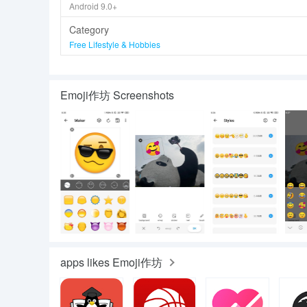
Android 9.0+
Category
Free Lifestyle & Hobbies
Emoji作坊 Screenshots
apps likes Emoji作坊