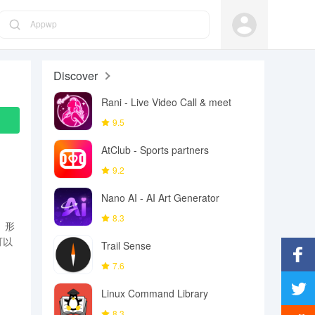
Appwp
Discover
Rani - Live Video Call & meet
9.5
AtClub - Sports partners
9.2
Nano AI - AI Art Generator
8.3
、形
可以
Trail Sense
7.6
Facebo
Linux Command Library
Twitter
8.3